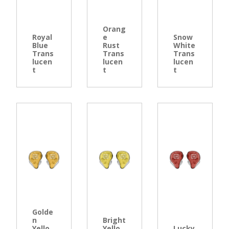
Orang
Royal
e
Snow
Blue
Rust
White
Trans
Trans
Trans
lucen
lucen
lucen
t
t
t
Golde
n
Bright
Yello
Yello
Lucky