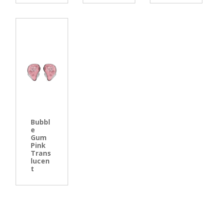
Bubbl
e
Gum
Pink
Trans
lucen
t