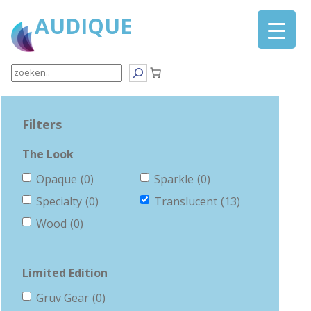
Ga
AUDIQUE
naar
de
inhoud
Search
Filters
The Look
Opaque
(0)
Sparkle
(0)
Specialty
(0)
Translucent
(13)
Wood
(0)
Limited Edition
Gruv Gear
(0)