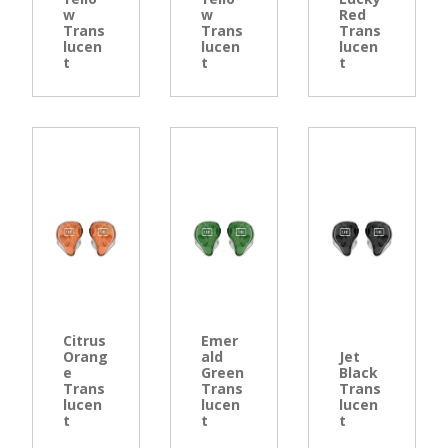
w
w
Red
Trans
Trans
Trans
lucen
lucen
lucen
t
t
t
Citrus
Emer
Orang
ald
Jet
e
Green
Black
Trans
Trans
Trans
lucen
lucen
lucen
t
t
t