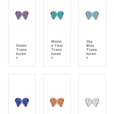
Marin
Sky
Violet
e Teal
Blue
Trans
Trans
Trans
lucen
lucen
lucen
t
t
t