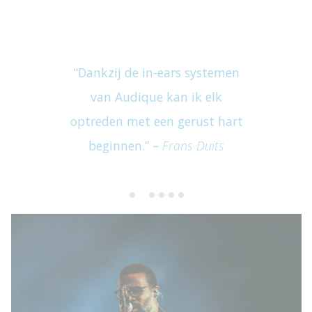
“Dankzij de in-ears systemen
van Audique kan ik elk
optreden met een gerust hart
beginnen.” –
Frans Duits
…