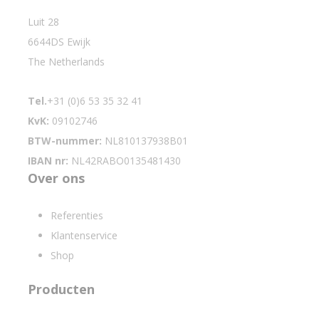
Luit 28
6644DS Ewijk
The Netherlands
Tel.
+31 (0)6 53 35 32 41
KvK:
09102746
BTW-nummer:
NL810137938B01
IBAN nr:
NL42RABO0135481430
Over ons
Referenties
Klantenservice
Shop
Producten