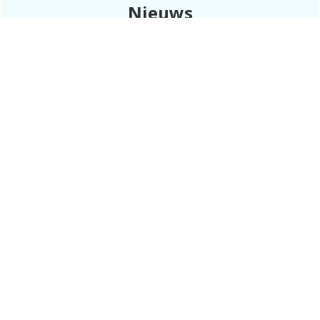
Nieuws
Summerpromo 2026
Summerpromo 2026 De Summerpromo 2026 is live!
…….. En verlengt tot en met 21 Augustus 2026.Deze
zomer profiteer je tijdelijk van kortingen op alle