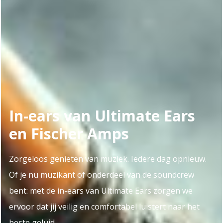
In-ears van Ultimate Ears
en Fischer Amps
Zorgeloos genieten van muziek. Iedere dag opnieuw.
Of je nu muzikant of onderdeel van de soundcrew
bent: met de in-ears van Ultimate Ears zorgen we
ervoor dat jij veilig en comfortabel luistert naar het
beste geluid.