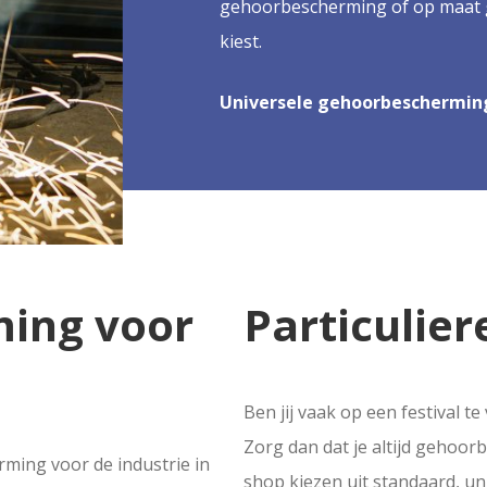
gehoorbescherming of op maat g
kiest.
Universele gehoorbeschermin
ing voor
Particulier
Ben jij vaak op een festival t
Zorg dan dat je altijd gehoor
ming voor de industrie in
shop kiezen uit standaard, u