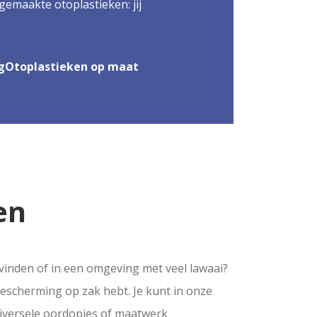
emaakte otoplastieken: jij
g
Otoplastieken op maat
en
e vinden of in een omgeving met veel lawaai?
bescherming op zak hebt. Je kunt in onze
niversele oordopjes of maatwerk