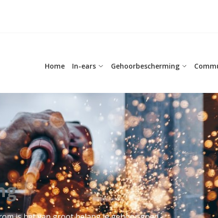
Home
In-ears
Gehoorbescherming
Commu
ng
om is het van groot belang je gehoor goed