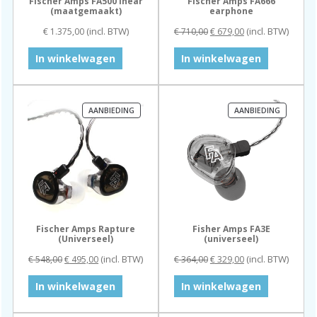
Fischer Amps FA500 inear
Fischer Amps FA666
(maatgemaakt)
earphone
Oorspronkelijke
Huidige
(incl. BTW)
(incl. BTW)
€
1.375,00
€
710,00
€
679,00
prijs
prijs
was:
is:
In winkelwagen
In winkelwagen
€ 710,00.
€ 679,00.
PRODUCT
PRODUC
AANBIEDING
AANBIEDING
IN
IN
DE
DE
UITVERKOOP
UITVERK
Fischer Amps Rapture
Fisher Amps FA3E
(Universeel)
(universeel)
Oorspronkelijke
Huidige
Oorspronkelijke
Huidige
(incl. BTW)
(incl. BTW)
€
548,00
€
495,00
€
364,00
€
329,00
prijs
prijs
prijs
prijs
was:
is:
was:
is:
In winkelwagen
In winkelwagen
€ 548,00.
€ 495,00.
€ 364,00.
€ 329,00.