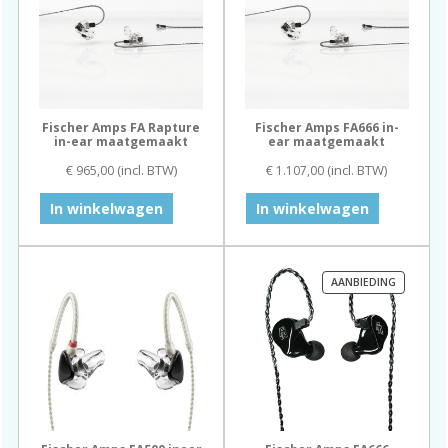
Fischer Amps FA Rapture
Fischer Amps FA666 in-
in-ear maatgemaakt
ear maatgemaakt
(incl. BTW)
(incl. BTW)
€
965,00
€
1.107,00
In winkelwagen
In winkelwagen
PRODUC
AANBIEDING
IN
DE
UITVERK