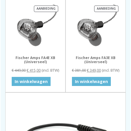
PRODUCT
PRODUC
AANBIEDING
AANBIEDING
IN
IN
DE
DE
UITVERKOOP
UITVERK
Fischer Amps FA4E XB
Fischer Amps FA3E XB
(Universeel)
(Universeel)
Oorspronkelijke
Huidige
Oorspronkelijke
Huidige
(incl. BTW)
(incl. BTW)
€
449,00
€
415,00
€
381,00
€
349,00
prijs
prijs
prijs
prijs
was:
is:
was:
is:
In winkelwagen
In winkelwagen
€ 449,00.
€ 415,00.
€ 381,00.
€ 349,00.