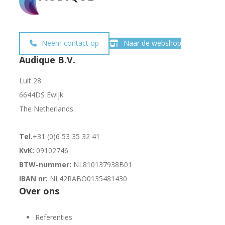
Neem contact op
Naar de webshop
Audique B.V.
Luit 28
6644DS Ewijk
The Netherlands
Tel.
+31 (0)6 53 35 32 41
KvK:
09102746
BTW-nummer:
NL810137938B01
IBAN nr:
NL42RABO0135481430
Over ons
Referenties