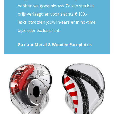
hebben we goed nieuws. Ze zijn sterk in
prijs verlaagd en voor slechts € 100,-
(excl. btw) zien jouw in-ears er in no-time
bijzonder exclusief uit.
Ga naar Metal & Wooden Faceplates