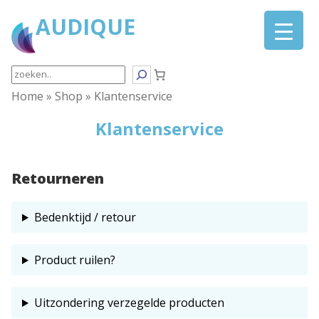
Ga
AUDIQUE
naar
de
inhoud
Search
Home
»
Shop
»
Klantenservice
Klantenservice
Retourneren
Bedenktijd / retour
Product ruilen?
Uitzondering verzegelde producten