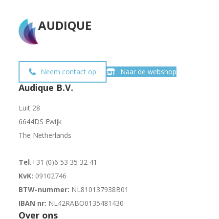
AUDIQUE
Neem contact op
Naar de webshop
Audique B.V.
Luit 28
6644DS Ewijk
The Netherlands
Tel.
+31 (0)6 53 35 32 41
KvK:
09102746
BTW-nummer:
NL810137938B01
IBAN nr:
NL42RABO0135481430
Over ons