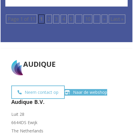
Page 1 of 11
1
2
3
4
5
…
10
…
»
Last »
AUDIQUE
Neem contact op
Naar de webshop
Audique B.V.
Luit 28
6644DS Ewijk
The Netherlands