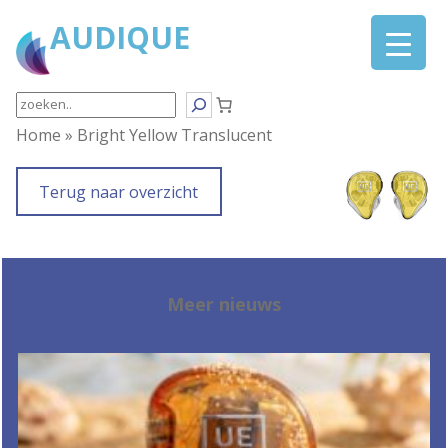
Ga
AUDIQUE
naar
de
inhoud
Search
Home
»
Bright Yellow Translucent
Terug naar overzicht
Meer nieuws