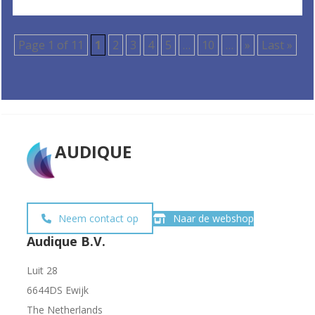
Page 1 of 11
1
2
3
4
5
…
10
…
»
Last »
AUDIQUE
Neem contact op
Naar de webshop
Audique B.V.
Luit 28
6644DS Ewijk
The Netherlands