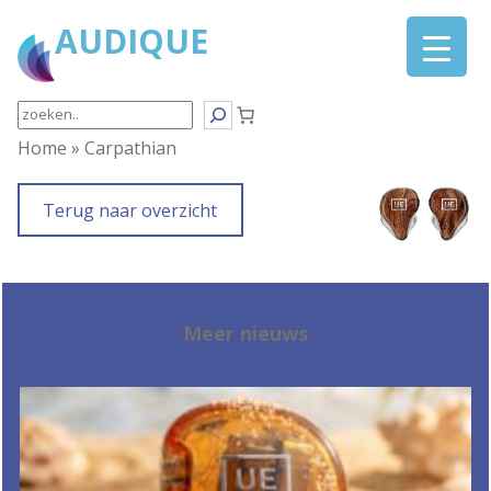
Ga
AUDIQUE
naar
de
inhoud
Search
Home
»
Carpathian
Terug naar overzicht
Meer nieuws