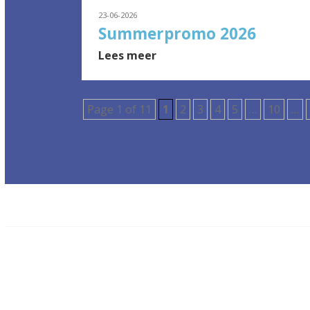
23-06-2026
Summerpromo 2026
Lees meer
Page 1 of 11
1
2
3
4
5
…
10
…