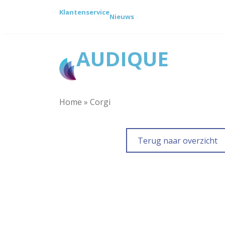
Ga
Klantenservice
naar
Nieuws
de
inhoud
AUDIQUE
Home
»
Corgi
Terug naar overzicht