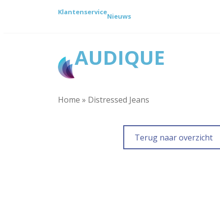
Ga
Klantenservice
naar
Nieuws
de
inhoud
AUDIQUE
Home
»
Distressed Jeans
Terug naar overzicht