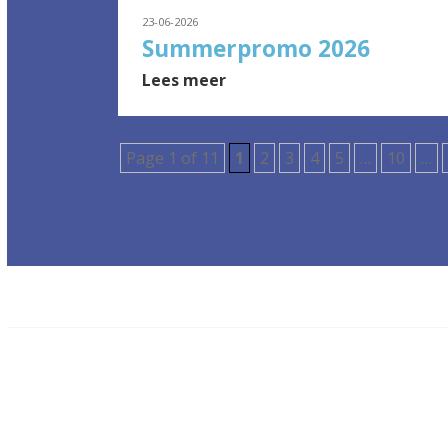
23-06-2026
Summerpromo 2026
Lees meer
Page 1 of 11
1
2
3
4
5
…
10
…