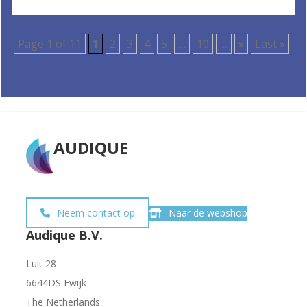
Page 1 of 11
1
2
3
4
5
…
10
…
»
Last »
AUDIQUE
Neem contact op
Naar de webshop
Audique B.V.
Luit 28
6644DS Ewijk
The Netherlands