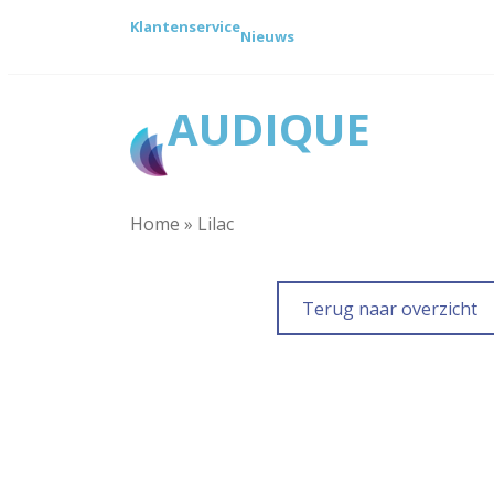
Ga
Klantenservice
naar
Nieuws
de
inhoud
AUDIQUE
Home
»
Lilac
Terug naar overzicht