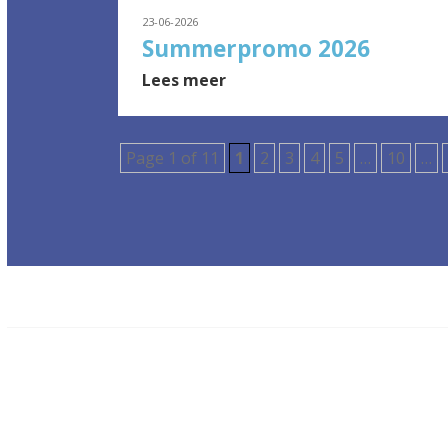
23-06-2026
Summerpromo 2026
Lees meer
Page 1 of 11
1
2
3
4
5
…
10
…