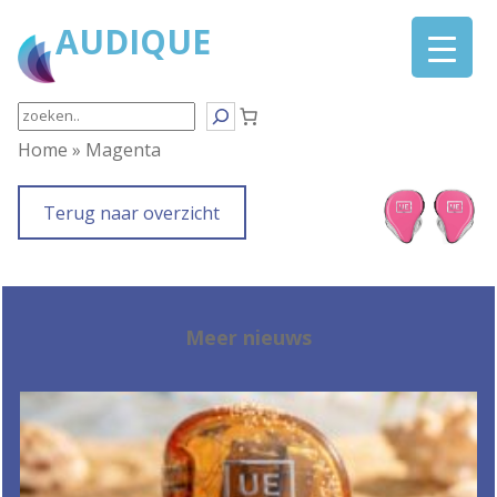
Ga
AUDIQUE
naar
de
inhoud
Search
Home
»
Magenta
Terug naar overzicht
Meer nieuws