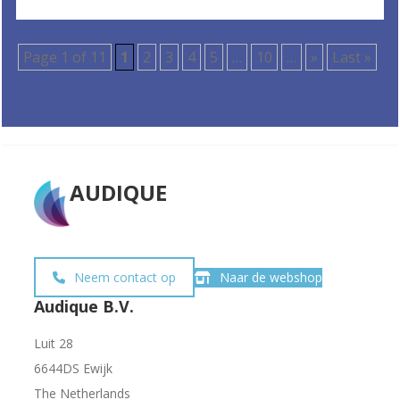
Page 1 of 11
1
2
3
4
5
…
10
…
»
Last »
AUDIQUE
Neem contact op
Naar de webshop
Audique B.V.
Luit 28
6644DS Ewijk
The Netherlands