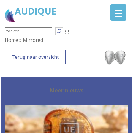
Ga
AUDIQUE
naar
de
inhoud
Search
Home
»
Mirrored
Terug naar overzicht
Meer nieuws