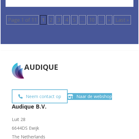
Page 1 of 11
1
2
3
4
5
…
10
…
»
Last »
AUDIQUE
Neem contact op
Naar de webshop
Audique B.V.
Luit 28
6644DS Ewijk
The Netherlands