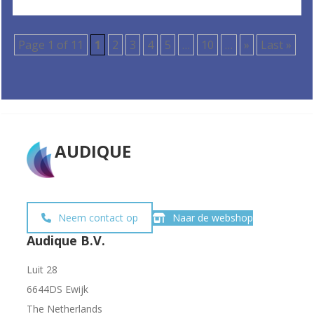
Page 1 of 11
1
2
3
4
5
…
10
…
»
Last »
AUDIQUE
Neem contact op
Naar de webshop
Audique B.V.
Luit 28
6644DS Ewijk
The Netherlands