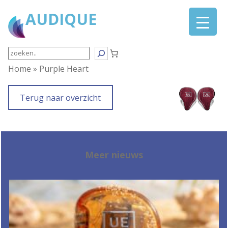
Ga
AUDIQUE
naar
de
inhoud
Search
Home
»
Purple Heart
Terug naar overzicht
Meer nieuws