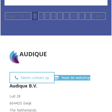
Page 1 of 11
1
2
3
4
5
…
10
…
»
Last »
AUDIQUE
Neem contact op
Naar de webshop
Audique B.V.
Luit 28
6644DS Ewijk
The Netherlands