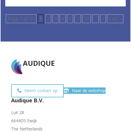
Page 1 of 11
1
2
3
4
5
…
10
…
»
Last »
AUDIQUE
Neem contact op
Naar de webshop
Audique B.V.
Luit 28
6644DS Ewijk
The Netherlands