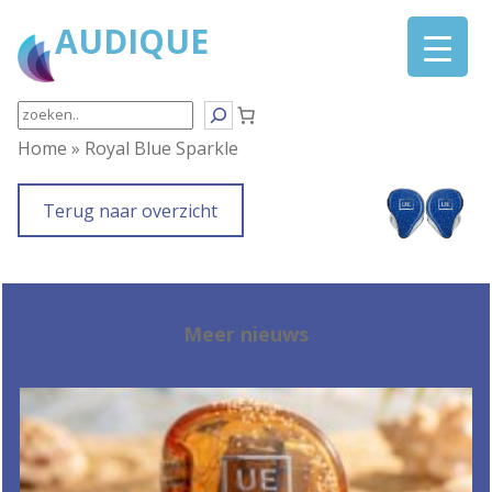
Ga
AUDIQUE
naar
de
inhoud
Search
Home
»
Royal Blue Sparkle
Terug naar overzicht
Meer nieuws