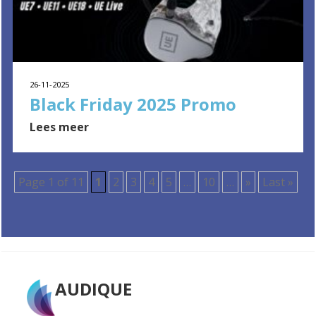
26-11-2025
Black Friday 2025 Promo
Lees meer
Page 1 of 11
1
2
3
4
5
…
10
…
»
Last »
AUDIQUE