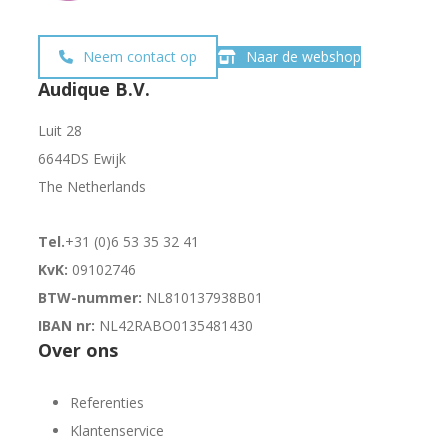
Neem contact op
Naar de webshop
Audique B.V.
Luit 28
6644DS Ewijk
The Netherlands
Tel.
+31 (0)6 53 35 32 41
KvK:
09102746
BTW-nummer:
NL810137938B01
IBAN nr:
NL42RABO0135481430
Over ons
Referenties
Klantenservice