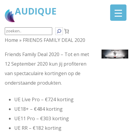
Ga
AUDIQUE
naar
de
inhoud
Search
Home
»
FRIENDS FAMILY DEAL 2020
Friends Family Deal 2020 – Tot en met
12 September 2020 kun jij profiteren
van spectaculaire kortingen op de
onderstaande produkten.
UE Live Pro
– €724 korting
UE18+
– €484 korting
UE11 Pro
– €303 korting
UE RR
– €182 korting