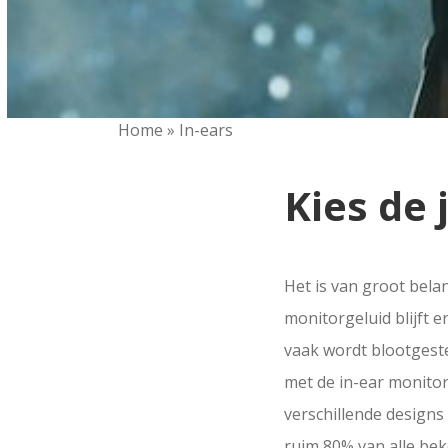
Home
»
In-ears
Kies de 
Het is van groot belan
monitorgeluid blijft e
vaak wordt blootgest
met de in-ear monito
verschillende designs
ruim 80% van alle bek