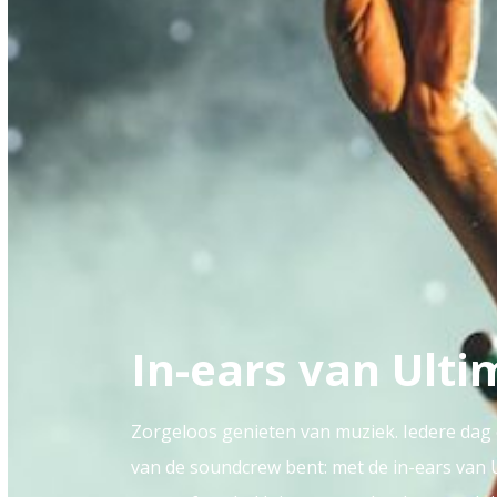
In-ears van Ult
Zorgeloos genieten van muziek. Iedere dag 
van de soundcrew bent: met de in-ears van Ul