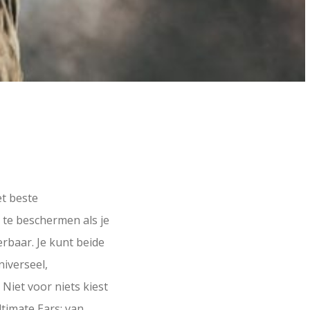
et beste
d te beschermen als je
rbaar. Je kunt beide
iverseel,
Niet voor niets kiest
timate Ears: van