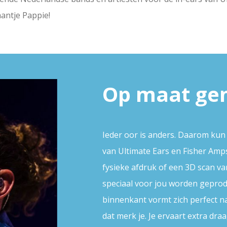
antje Pappie!
Op maat ge
Ieder oor is anders. Daarom kun j
van Ultimate Ears en Fisher Amp
fysieke afdruk of een 3D scan va
speciaal voor jou worden geprod
binnenkant vormt zich perfect n
dat merk je. Je ervaart extra d