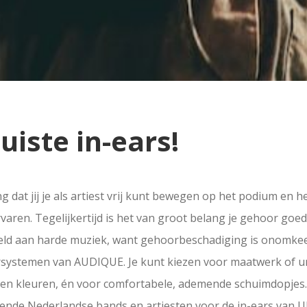
juiste in-ears!
g dat jij je als artiest vrij kunt bewegen op het podium en h
rvaren. Tegelijkertijd is het van groot belang je gehoor goe
eld aan harde muziek, want gehoorbeschadiging is onomkee
rsystemen van AUDIQUE. Je kunt kiezen voor maatwerk of un
 en kleuren, én voor comfortabele, ademende schuimdopjes. 
ende Nederlandse bands en artiesten voor de in-ears van Ul