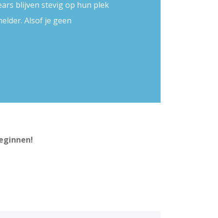
ears blijven stevig op hun plek
helder. Alsof je geen
beginnen!