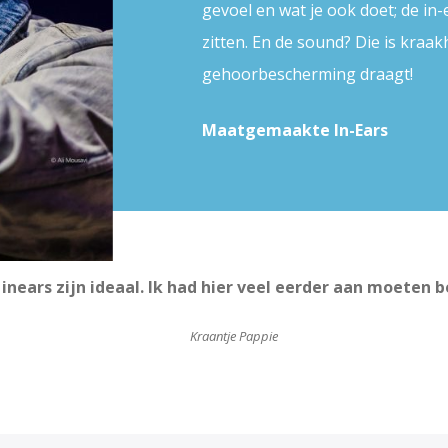
gevoel en wat je ook doet; de in-
zitten. En de sound? Die is kraak
gehoorbescherming draagt!
Maatgemaakte In-Ears
 inears zijn ideaal. Ik had hier veel eerder aan moeten 
Kraantje Pappie