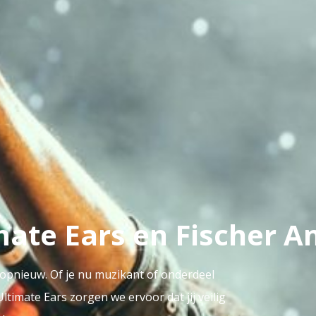
imate Ears en Fischer 
opnieuw. Of je nu muzikant of onderdeel
timate Ears zorgen we ervoor dat jij veilig