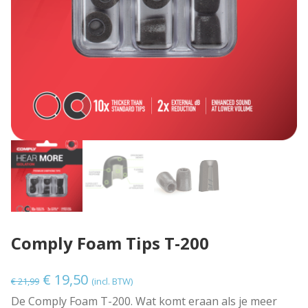
Comply Foam Tips T-200
O
H
€
19,50
€
21,99
(incl. BTW)
o
u
De Comply Foam T-200. Wat komt eraan als je meer