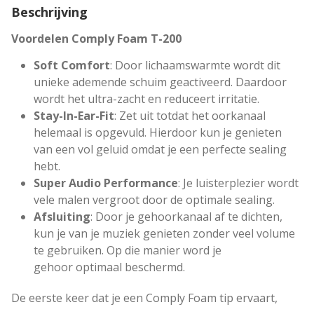
o
Beschrijving
a
m
Voordelen Comply Foam T-200
T
Soft Comfort
: Door lichaamswarmte wordt dit
i
unieke ademende schuim geactiveerd. Daardoor
p
wordt het ultra-zacht en reduceert irritatie.
s
Stay-In-Ear-Fit
: Zet uit totdat het oorkanaal
T
helemaal is opgevuld. Hierdoor kun je genieten
-
van een vol geluid omdat je een perfecte sealing
2
hebt.
0
Super Audio Performance
: Je luisterplezier wordt
0
vele malen vergroot door de optimale sealing.
a
Afsluiting
: Door je gehoorkanaal af te dichten,
a
kun je van je muziek genieten zonder veel volume
n
te gebruiken. Op die manier word je
t
gehoor optimaal beschermd.
a
l
De eerste keer dat je een Comply Foam tip ervaart,