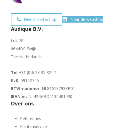
Neem contact op
Naar de webshop
Audique B.V.
Luit 28
6644DS Ewijk
The Netherlands
Tel.
+31 (0)6 53 35 32 41
KvK:
09102746
BTW-nummer:
NL810137938B01
IBAN nr:
NL42RABO0135481430
Over ons
Referenties
Klantenservice