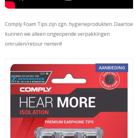
Comply Foam Tips zijn zgn. hygieneprodukten. Daartoe
kunnen we alleen ongeopende verpakkingen
omruilen/retour nemen!!
PROD
AANBIEDING
IN
DE
UITV