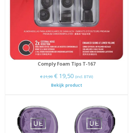
Comply Foam Tips T-167
Oorspronkelijke
Huidige
€
19,50
€
21,99
(incl. BTW)
prijs
prijs
:
Bekijk product
Comply
was:
is:
Foam
€ 21,99.
€ 19,50.
Tips
T-
167