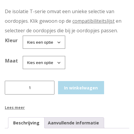
i
1
De isolatie T-serie omvat een unieke selectie van
j
9
oordopjes. Klik gewoon op de
compatibiliteitslijst
en
s
,
selecteer de oordopjes die bij je oordopjes passen.
w
5
Kleur
a
0
s
.
:
Maat
€
C
2
In winkelwagen
o
1
m
,
p
Lees meer
l
9
y
9
Beschrijving
Aanvullende informatie
F
.