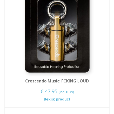
Crescendo Music: FCKING LOUD
€
47,95
(incl. BTW)
:
Bekijk product
Crescendo
Music: