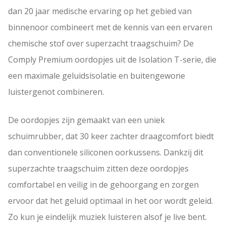
r
i
dan 20 jaar medische ervaring op het gebied van
s
d
binnenoor combineert met de kennis van een ervaren
p
i
chemische stof over superzacht traagschuim? De
r
g
Comply Premium oordopjes uit de Isolation T-serie, die
o
e
een maximale geluidsisolatie en buitengewone
n
p
luistergenot combineren.
k
r
e
i
De oordopjes zijn gemaakt van een uniek
l
j
schuimrubber, dat 30 keer zachter draagcomfort biedt
i
s
dan conventionele siliconen oorkussens. Dankzij dit
j
i
superzachte traagschuim zitten deze oordopjes
k
s
comfortabel en veilig in de gehoorgang en zorgen
e
:
ervoor dat het geluid optimaal in het oor wordt geleid.
p
€
Zo kun je eindelijk muziek luisteren alsof je live bent.
r