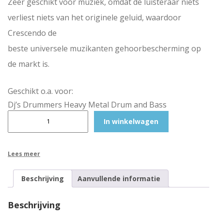
Zeer geschikt voor muziek, omdat de luisteraar niets
verliest niets van het originele geluid, waardoor
Crescendo de
beste universele muzikanten gehoorbescherming op
de markt is.
Geschikt o.a. voor:
Dj’s Drummers Heavy Metal Drum and Bass
C
In winkelwagen
r
e
s
Lees meer
c
e
Beschrijving
Aanvullende informatie
n
d
Beschrijving
o