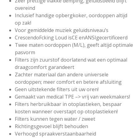
Zeer prettige vlakke demping, geluidsbeeld blijft
overeind
Inclusief handige opbergkoker, oordoppen altijd
op zak!
Voor gemiddelde muziek geluidsniveau’s
Crescendo
Fcking Loud is
CE en
ANSI
gecertificeerd
Twee maten oordoppen (M/L), geeft altijd optimale
pasvorm
Filters zijn zuurstof doorlatend wat een optimaal
draagcomfort garandeert
Zachter materiaal dan andere universele
oordoppen; meer comfort en betere afsluiting
Geen uitstekende filters uit uw oren!
Gemaakt van medical TPE –> vrij van weekmakers!
Filters herbruikbaar in otoplastieken, bespaar
kosten wanneer overstapt op otoplastieken!
Filters kunnen tegen water / zweet
Richtingsgevoel blijft behouden
Verhoogd spraakverstaanbaarheid