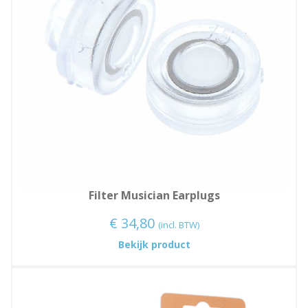
Filter Musician Earplugs
€
34,80
(incl. BTW)
:
Bekijk product
Filter
Musician
Earplugs