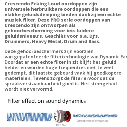
M
Crescendo
Fcking Loud oordoppen zijn
u
universele herbruikbare oordoppen die een
vlakke geluidsdemping bieden dankzij een echte
s
muziek filter. Deze PRO serie oordoppen van
i
Crescendo z
ijn ontworpen als
c
gehoorbescherming voor iets luidere
geluidsniveau’s. Geschikt v
oor o.a. DJ’s,
:
Drummers, Heavy Metal, Drum and Bass.
F
C
Deze gehoorbeschermers zijn voorzien
K
van gepatenteerde filtertechnologie van Dynamic Ea
Doordat er een echte filter in zit blijft het geluid
I
helder en worden hoge frequenties niet te veel
N
gedempt, dit laatste gebeurd vaak bij goedkopere
G
materialen. Tevens zorgt de filter ervoor dat de
spraakverstaanbaarheid goed is. Het stemgeluid
L
wordt niet vervormd.
O
U
D
a
a
n