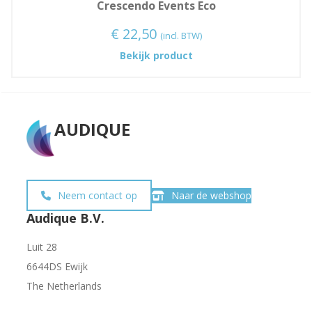
Crescendo Events Eco
€
22,50
(incl. BTW)
:
Bekijk product
Crescendo
Events
Eco
AUDIQUE
Neem contact op
Naar de webshop
Audique B.V.
Luit 28
6644DS Ewijk
The Netherlands