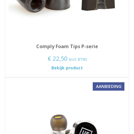
Comply Foam Tips P-serie
€
22,50
(incl. BTW)
:
Bekijk product
Comply
Foam
PROD
Tips
AANBIEDING
IN
P-
DE
serie
UITV