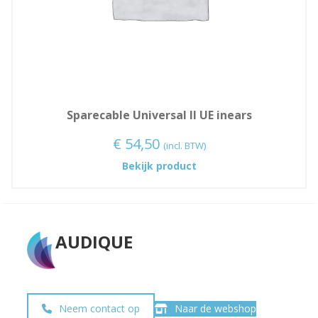
Sparecable Universal II UE inears
€
54,50
(incl. BTW)
:
Bekijk product
Sparecable
Universal
II
UE
AUDIQUE
inears
Neem contact op
Naar de webshop