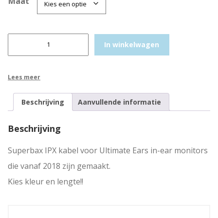
Maat
U
In winkelwagen
E
S
u
Lees meer
p
e
Beschrijving
Aanvullende informatie
r
B
Beschrijving
A
X
Superbax IPX kabel voor Ultimate Ears in-ear monitors
C
die vanaf 2018 zijn gemaakt.
a
b
Kies kleur en lengte!!
l
e
m