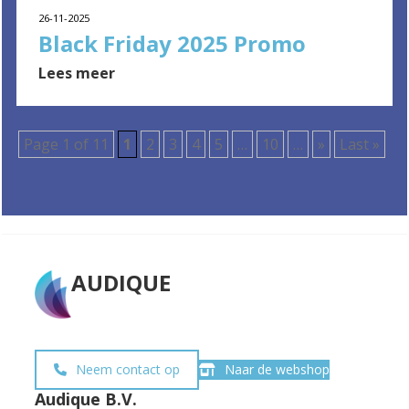
26-11-2025
Black Friday 2025 Promo
Lees meer
Page 1 of 11
1
2
3
4
5
…
10
…
»
Last »
AUDIQUE
Neem contact op
Naar de webshop
Audique B.V.