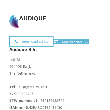
AUDIQUE
Neem contact op
Naar de webshop
Audique B.V.
Luit 28
6644DS Ewijk
The Netherlands
Tel.
+31 (0)6 53 35 32 41
KvK:
09102746
BTW-nummer:
NL810137938B01
IBAN nr:
NL42RABO0135481430