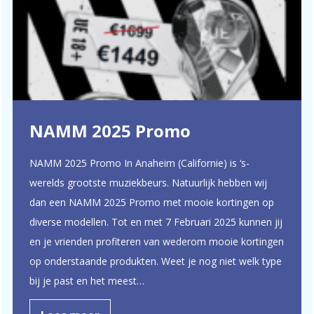
NAMM 2025 Promo
NAMM 2025 Promo In Anaheim (Californie) is ‘s-
werelds grootste muziekbeurs. Natuurlijk hebben wij
dan een NAMM 2025 Promo met mooie kortingen op
diverse modellen. Tot en met 7 Februari 2025 kunnen jij
en je vrienden profiteren van wederom mooie kortingen
op onderstaande produkten. Weet je nog niet welk type
bij je past en het meest…