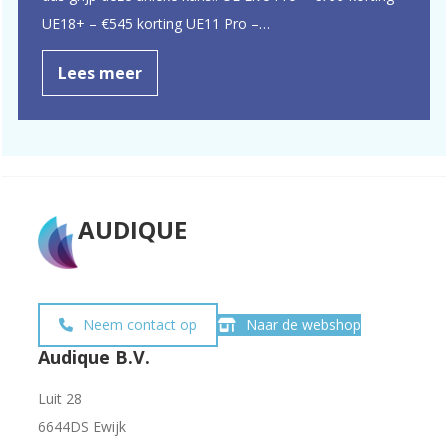
UE18+ – €545 korting UE11 Pro –…
Lees meer
AUDIQUE
Neem contact op
Naar de webshop
Audique B.V.
Luit 28
6644DS Ewijk