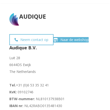
AUDIQUE
Neem contact op
Naar de webshop
Audique B.V.
Luit 28
6644DS Ewijk
The Netherlands
Tel.
+31 (0)6 53 35 32 41
KvK:
09102746
BTW-nummer:
NL810137938B01
IBAN nr:
NL42RABO0135481430