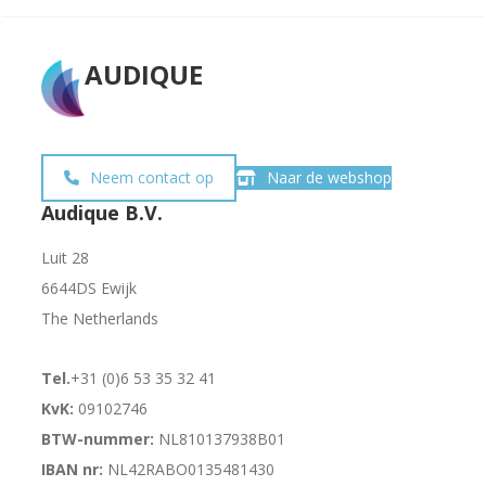
AUDIQUE
Neem contact op
Naar de webshop
Audique B.V.
Luit 28
6644DS Ewijk
The Netherlands
Tel.
+31 (0)6 53 35 32 41
KvK:
09102746
BTW-nummer:
NL810137938B01
IBAN nr:
NL42RABO0135481430