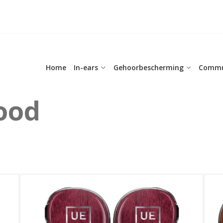
Home
In-ears
Gehoorbescherming
Commu
ood