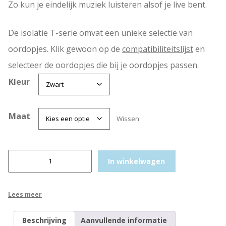
Zo kun je eindelijk muziek luisteren alsof je live bent.
i
1
j
9
De isolatie T-serie omvat een unieke selectie van
s
,
oordopjes. Klik gewoon op de
compatibiliteitslijst
en
w
5
selecteer de oordopjes die bij je oordopjes passen.
a
0
Kleur
s
.
:
€
Maat
Wissen
2
C
1
In winkelwagen
o
,
m
9
p
Lees meer
9
l
y
.
Beschrijving
Aanvullende informatie