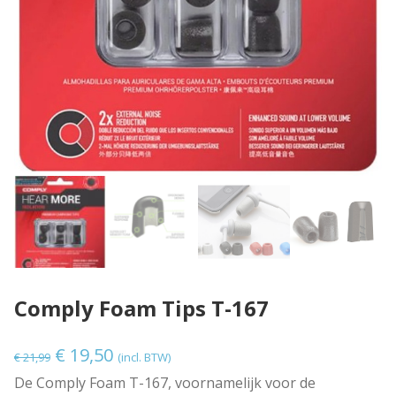
Comply Foam Tips T-167
O
H
€
19,50
€
21,99
(incl. BTW)
o
u
De Comply Foam T-167, voornamelijk voor de