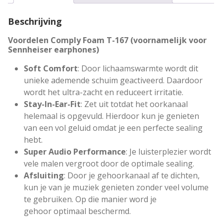
F
o
Beschrijving
a
m
Voordelen Comply Foam T-167 (voornamelijk voor
T
Sennheiser earphones)
i
Soft Comfort
: Door lichaamswarmte wordt dit
p
unieke ademende schuim geactiveerd. Daardoor
s
wordt het ultra-zacht en reduceert irritatie.
T
Stay-In-Ear-Fit
: Zet uit totdat het oorkanaal
-
helemaal is opgevuld. Hierdoor kun je genieten
1
van een vol geluid omdat je een perfecte sealing
6
hebt.
7
Super Audio Performance
: Je luisterplezier wordt
a
vele malen vergroot door de optimale sealing.
a
Afsluiting
: Door je gehoorkanaal af te dichten,
n
kun je van je muziek genieten zonder veel volume
t
te gebruiken. Op die manier word je
a
gehoor optimaal beschermd.
l