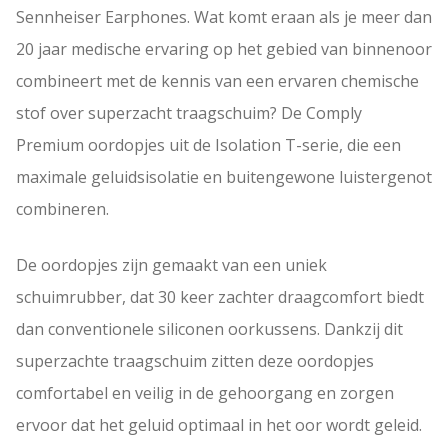
r
i
Sennheiser Earphones. Wat komt eraan als je meer dan
s
d
20 jaar medische ervaring op het gebied van binnenoor
p
i
combineert met de kennis van een ervaren chemische
r
g
stof over superzacht traagschuim? De Comply
o
e
Premium oordopjes uit de Isolation T-serie, die een
n
p
maximale geluidsisolatie en buitengewone luistergenot
k
r
combineren.
e
i
l
j
De oordopjes zijn gemaakt van een uniek
i
s
schuimrubber, dat 30 keer zachter draagcomfort biedt
j
i
dan conventionele siliconen oorkussens. Dankzij dit
k
s
superzachte traagschuim zitten deze oordopjes
e
:
comfortabel en veilig in de gehoorgang en zorgen
p
€
ervoor dat het geluid optimaal in het oor wordt geleid.
r