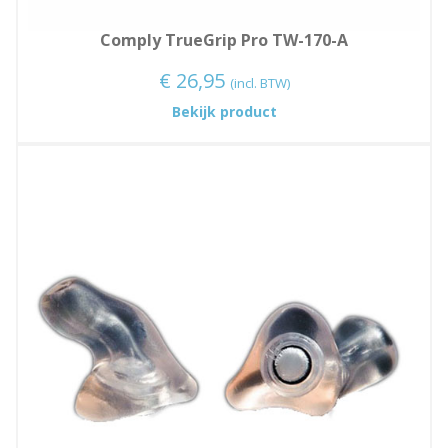
Comply TrueGrip Pro TW-170-A
€
26,95
(incl. BTW)
:
Bekijk product
Comply
TrueGrip
Pro
TW-
170-
A