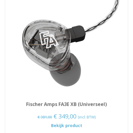
DE
UITV
Fischer Amps FA3E XB (Universeel)
Oorspronkelijke
Huidige
€
349,00
€
381,00
(incl. BTW)
prijs
prijs
:
Bekijk product
Fischer