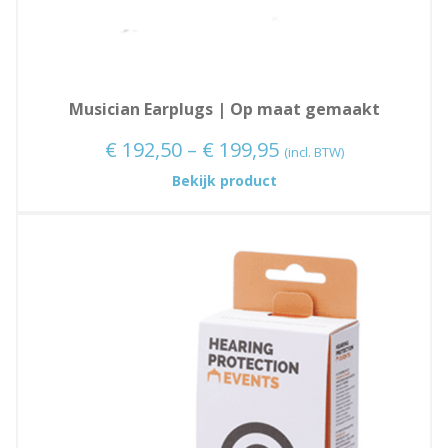
Musician Earplugs | Op maat gemaakt
Prijsklasse:
€
192,50
–
€
199,95
(incl. BTW)
€ 192,50
:
Bekijk product
Musician
tot
Earplugs
€ 199,95
|
Op
maat
gemaakt