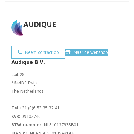
was:
is:
Amps
€ 381,00.
€ 349,00.
FA3E
XB
AUDIQUE
(Universeel)
Neem contact op
Naar de webshop
Audique B.V.
Luit 28
6644DS Ewijk
The Netherlands
Tel.
+31 (0)6 53 35 32 41
KvK:
09102746
BTW-nummer:
NL810137938B01
IBAN nr:
NL42RABO0135481430