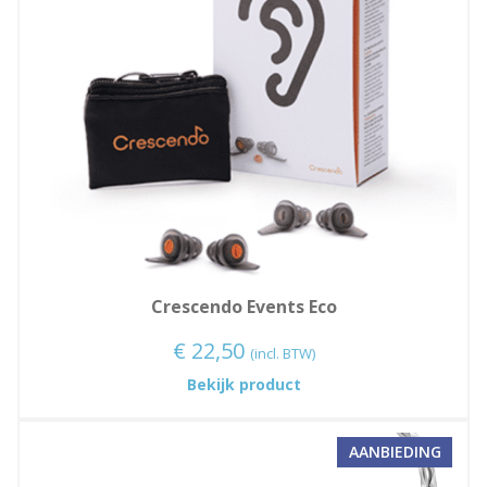
Crescendo Events Eco
€
22,50
(incl. BTW)
:
Bekijk product
Crescendo
Events
PROD
Eco
AANBIEDING
IN