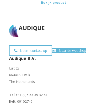
:
Bekijk product
UE
SL-
Lightning
Cable
AUDIQUE
Neem contact op
Naar de webshop
Audique B.V.
Luit 28
6644DS Ewijk
The Netherlands
Tel.
+31 (0)6 53 35 32 41
KvK:
09102746