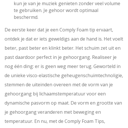
kun je van je muziek genieten zonder veel volume
i
te gebruiken. Je gehoor wordt optimaal
r
beschermd.
P
o
De eerste keer dat je een Comply Foam tip ervaart,
d
ontdek je dat er iets geweldigs aan de hand is. Het voelt
s
a
beter, past beter en klinkt beter. Het schuim zet uit en
a
past daardoor perfect in je gehoorgang. Realiseer je
n
nog één ding: er is geen weg meer terug. Geworteld in
t
a
de unieke visco-elastische geheugenschuimtechnoligie,
l
stemmen de uiteinden overeen met de vorm van je
gehoorgang bij lichaamstemperatuur voor een
dynamische pasvorm op maat. De vorm en grootte van
je gehoorgang veranderen met beweging en
temperatuur. En nu, met de Comply Foam Tips,