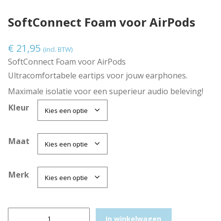
SoftConnect Foam voor AirPods
€
21,95
(incl. BTW)
SoftConnect Foam voor AirPods
Ultracomfortabele eartips voor jouw earphones.
Maximale isolatie voor een superieur audio beleving!
Kleur
Maat
Merk
S
In winkelwagen