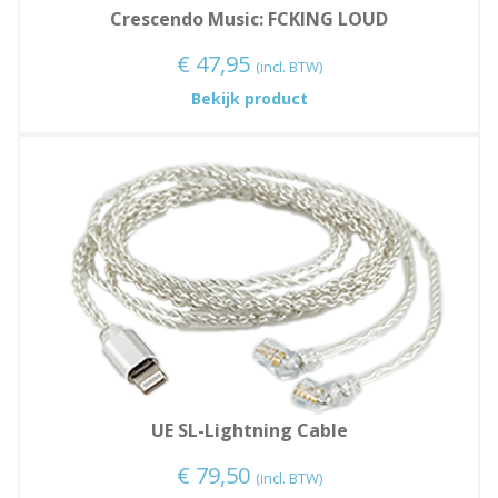
Crescendo Music: FCKING LOUD
€
47,95
(incl. BTW)
:
Bekijk product
Crescendo
Music:
FCKING
LOUD
UE SL-Lightning Cable
€
79,50
(incl. BTW)