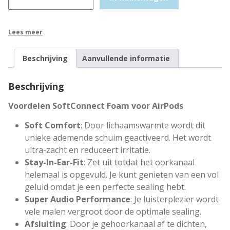
o
f
t
Lees meer
C
o
Beschrijving
Aanvullende informatie
n
n
Beschrijving
e
c
Voordelen SoftConnect Foam voor AirPods
t
Soft Comfort
: Door lichaamswarmte wordt dit
F
unieke ademende schuim geactiveerd. Het wordt
o
ultra-zacht en reduceert irritatie.
a
Stay-In-Ear-Fit
: Zet uit totdat het oorkanaal
m
helemaal is opgevuld. Je kunt genieten van een vol
v
geluid omdat je een perfecte sealing hebt.
o
Super Audio Performance
: Je luisterplezier wordt
o
vele malen vergroot door de optimale sealing.
r
Afsluiting
: Door je gehoorkanaal af te dichten,
A