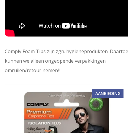
Comply Foam Tips zijn zgn. hygieneprodukten. Daartoe
kunnen we alleen ongeopende verpakkingen
omruilen/retour nemen!!
PROD
AANBIEDING
IN
DE
UITV