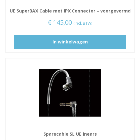
UE SuperBAX Cable met IPX Connector – voorgevormd
€
145,00
(incl. BTW)
D
In winkelwagen
i
t
p
r
o
d
u
c
t
h
e
e
Sparecable SL UE inears
f