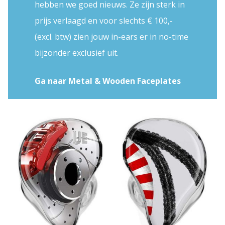
hebben we goed nieuws. Ze zijn sterk in
prijs verlaagd en voor slechts € 100,-
(excl. btw) zien jouw in-ears er in no-time
bijzonder exclusief uit.
Ga naar Metal & Wooden Faceplates