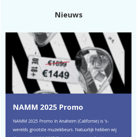
Nieuws
NAMM 2025 Promo
NAMM 2025 Promo In Anaheim (Californie) is ‘s-
werelds grootste muziekbeurs. Natuurlijk hebben wij